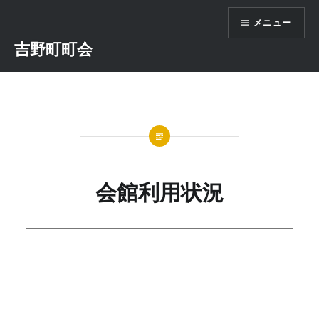
コ
メニュー
ン
テ
吉野町町会
ン
ツ
へ
ス
キ
ッ
プ
会館利用状況