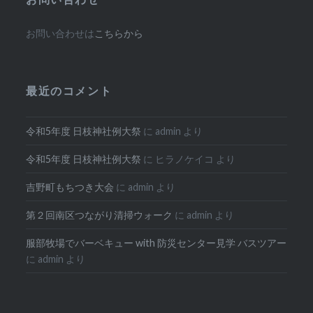
お問い合わせは
こちらから
最近のコメント
令和5年度 日枝神社例大祭
に
admin
より
令和5年度 日枝神社例大祭
に
ヒラノケイコ
より
吉野町もちつき大会
に
admin
より
第２回南区つながり清掃ウォーク
に
admin
より
服部牧場でバーベキュー with 防災センター見学 バスツアー
に
admin
より