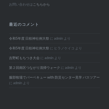
お問い合わせは
こちらから
最近のコメント
令和5年度 日枝神社例大祭
に
admin
より
令和5年度 日枝神社例大祭
に
ヒラノケイコ
より
吉野町もちつき大会
に
admin
より
第２回南区つながり清掃ウォーク
に
admin
より
服部牧場でバーベキュー with 防災センター見学 バスツアー
に
admin
より