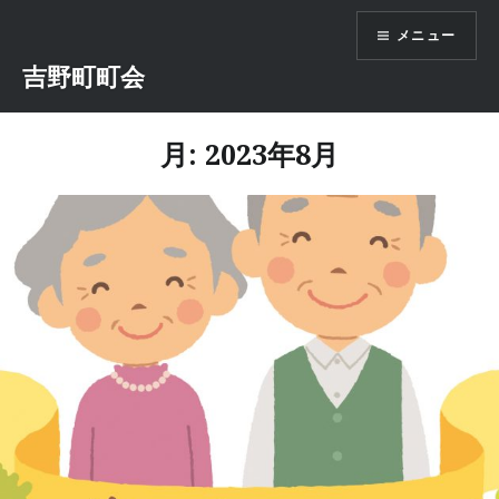
コ
メニュー
ン
テ
吉野町町会
ン
ツ
月:
2023年8月
へ
ス
キ
ッ
プ